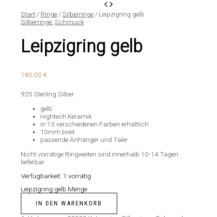
Start
/
Ringe
/
Silberringe
/ Leipzigring gelb
Silberringe
,
Schmuck
Leipzigring gelb
180,00
€
925 Sterling Silber
gelb
Hightech Keramik
in 13 verschiedenen Farben erhältlich
10mm breit
passende Anhänger und Taler
Nicht vorrätige Ringweiten sind innerhalb 10-14 Tagen
lieferbar.
Verfügbarkeit:
1 vorrätig
Leipzigring gelb Menge
IN DEN WARENKORB