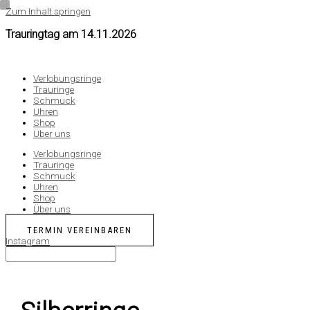
Zum Inhalt springen
Trauringtag am
14.11.2026
Verlobungsringe
Trauringe
Schmuck
Uhren
Shop
Über uns
Verlobungsringe
Trauringe
Schmuck
Uhren
Shop
Über uns
TERMIN VEREINBAREN
Instagram