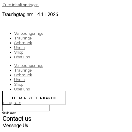
Zum Inhalt springen
Trauringtag am
14.11.2026
Verlobungsringe
Trauringe
Schmuck
Uhren
Shop
Über uns
Verlobungsringe
Trauringe
Schmuck
Uhren
Shop
Über uns
TERMIN VEREINBAREN
Instagram
Get in touch
Contact us
Message Us