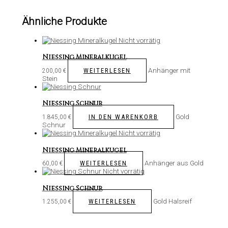
Ähnliche Produkte
Nicht vorrätig
Niessing Mineralkugel
Anhänger mit
WEITERLESEN
200,00
€
Stein
Niessing Schnur
Gold
IN DEN WARENKORB
1.845,00
€
Schnur
Nicht vorrätig
Niessing Mineralkugel
Anhänger aus Gold
WEITERLESEN
60,00
€
Nicht vorrätig
Niessing Schnur
Gold Halsreif
WEITERLESEN
1.255,00
€