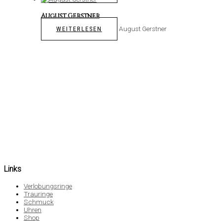
August Gerstner
August Gerstner
WEITERLESEN
Links
Verlobungsringe
Trauringe
Schmuck
Uhren
Shop