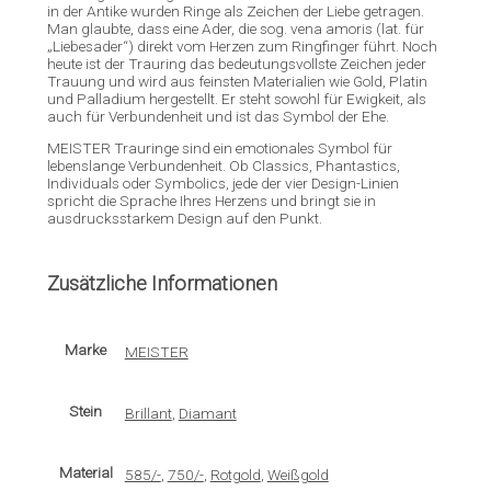
in der Antike wurden Ringe als Zeichen der Liebe getragen.
Man glaubte, dass eine Ader, die sog. vena amoris (lat. für
„Liebesader“) direkt vom Herzen zum Ringfinger führt. Noch
heute ist der Trauring das bedeutungsvollste Zeichen jeder
Trauung und wird aus feinsten Materialien wie Gold, Platin
und Palladium hergestellt. Er steht sowohl für Ewigkeit, als
auch für Verbundenheit und ist das Symbol der Ehe.
MEISTER Trauringe sind ein emotionales Symbol für
lebenslange Verbundenheit. Ob Classics, Phantastics,
Individuals oder Symbolics, jede der vier Design-Linien
spricht die Sprache Ihres Herzens und bringt sie in
ausdrucksstarkem Design auf den Punkt.
Zusätzliche Informationen
Marke
MEISTER
Stein
Brillant
,
Diamant
Material
585/-
,
750/-
,
Rotgold
,
Weißgold