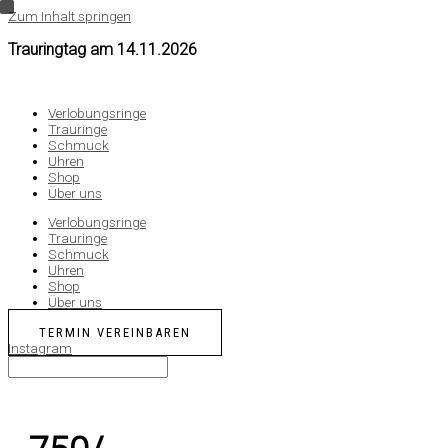
Zum Inhalt springen
Trauringtag am
14.11.2026
Verlobungsringe
Trauringe
Schmuck
Uhren
Shop
Über uns
Verlobungsringe
Trauringe
Schmuck
Uhren
Shop
Über uns
TERMIN VEREINBAREN
Instagram