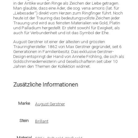
in der Antike wurden Ringe als Zeichen der Liebe getragen.
Man glaubte, dass eine Ader, die sog. vena amoris (lat. für
„Liebesader“) direkt vom Herzen zum Ringfinger führt. Noch
heute ist der Trauring das bedeutungsvollste Zeichen jeder
Trauung und wird aus feinsten Materialien wie Gold, Platin
und Palladium hergestellt. Er steht sowohl für Ewigkeit, als
auch für Verbundenheit und ist das Symbol der Ehe.
August Gerstner ist einer der ältesten und grössten
Trauringhersteller. 1862 von Max Gerstner gegründet, seit 6
Generationen in Familienbesitz. Das exklusive Gerstner-
Design entspringt der Hand von Annelie Fröhling, die sich als
Goldschmiedemeisterin und Gesellschafterin seit über 10
Jahren den Themen der Kollektion widmet.
Zusätzliche Informationen
Marke
August Gerstner
Stein
Brillant
Material