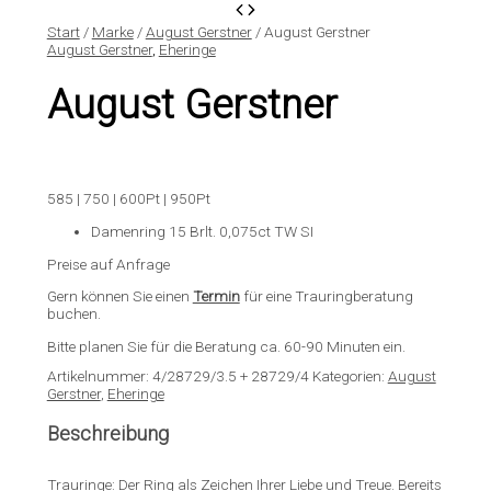
Start
/
Marke
/
August Gerstner
/ August Gerstner
August Gerstner
,
Eheringe
August Gerstner
585 | 750 | 600Pt | 950Pt
Damenring 15 Brlt. 0,075ct TW SI
Preise auf Anfrage
Gern können Sie einen
Termin
für eine Trauringberatung
buchen.
Bitte planen Sie für die Beratung ca. 60-90 Minuten ein.
Artikelnummer:
4/28729/3.5 + 28729/4
Kategorien:
August
Gerstner
,
Eheringe
Beschreibung
Trauringe: Der Ring als Zeichen Ihrer Liebe und Treue. Bereits