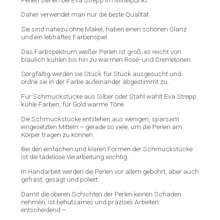
Daher verwendet man nur die beste Qualität.
Sie sind nahezu ohne Makel, haben einen schönen Glanz
und ein lebhaftes Farbenspiel.
Das Farbspektrum weißer Perlen ist groß, es reicht von
bläulich-kühlen bis hin zu warmen Rosé- und Cremetönen.
Sorgfältig werden sie Stück für Stück ausgesucht und
ordne sie in der Farbe aufeinander abgestimmt zu.
Für Schmuckstücke aus Silber oder Stahl wählt Eva Strepp
kühle Farben, für Gold warme Töne.
Die Schmuckstücke entstehen aus wenigen, sparsam
eingesetzten Mitteln – gerade so viele, um die Perlen am
Körper tragen zu können.
Bei den einfachen und klaren Formen der Schmuckstücke
ist die tadellose Verarbeitung wichtig.
In Handarbeit werden die Perlen vor allem gebohrt, aber auch
gefräst, gesägt und poliert.
Damit die oberen Schichten der Perlen keinen Schaden
nehmen, ist behutsames und präzises Arbeiten
entscheidend –