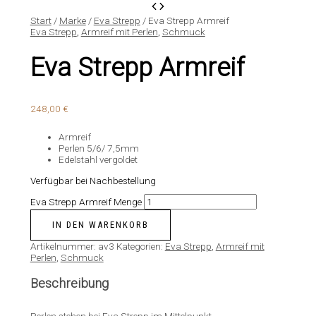
Start
/
Marke
/
Eva Strepp
/ Eva Strepp Armreif
Eva Strepp
,
Armreif mit Perlen
,
Schmuck
Eva Strepp Armreif
248,00
€
Armreif
Perlen 5/6/ 7,5mm
Edelstahl vergoldet
Verfügbar bei Nachbestellung
Eva Strepp Armreif Menge
IN DEN WARENKORB
Artikelnummer:
av3
Kategorien:
Eva Strepp
,
Armreif mit
Perlen
,
Schmuck
Beschreibung
Perlen stehen bei Eva Strepp im Mittelpunkt.