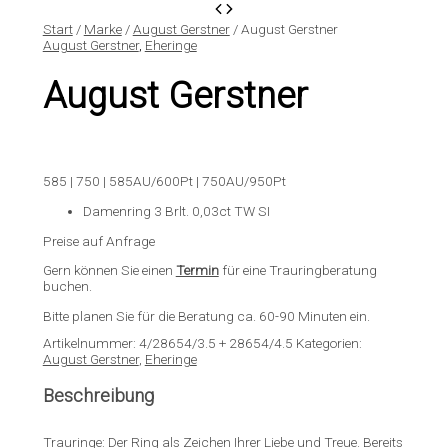
Start
/
Marke
/
August Gerstner
/ August Gerstner
August Gerstner
,
Eheringe
August Gerstner
585 | 750 | 585AU/600Pt | 750AU/950Pt
Damenring 3 Brlt. 0,03ct TW SI
Preise auf Anfrage
Gern können Sie einen
Termin
für eine Trauringberatung
buchen.
Bitte planen Sie für die Beratung ca. 60-90 Minuten ein.
Artikelnummer:
4/28654/3.5 + 28654/4.5
Kategorien:
August Gerstner
,
Eheringe
Beschreibung
Trauringe: Der Ring als Zeichen Ihrer Liebe und Treue. Bereits