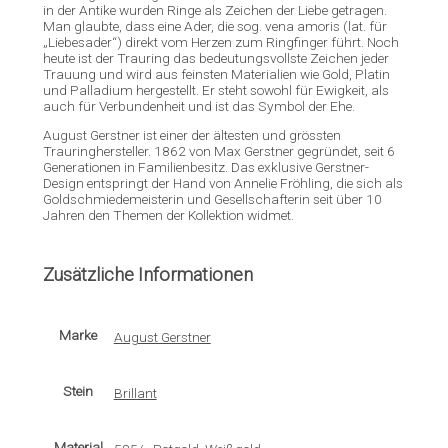
in der Antike wurden Ringe als Zeichen der Liebe getragen.
Man glaubte, dass eine Ader, die sog. vena amoris (lat. für
„Liebesader“) direkt vom Herzen zum Ringfinger führt. Noch
heute ist der Trauring das bedeutungsvollste Zeichen jeder
Trauung und wird aus feinsten Materialien wie Gold, Platin
und Palladium hergestellt. Er steht sowohl für Ewigkeit, als
auch für Verbundenheit und ist das Symbol der Ehe.
August Gerstner ist einer der ältesten und grössten
Trauringhersteller. 1862 von Max Gerstner gegründet, seit 6
Generationen in Familienbesitz. Das exklusive Gerstner-
Design entspringt der Hand von Annelie Fröhling, die sich als
Goldschmiedemeisterin und Gesellschafterin seit über 10
Jahren den Themen der Kollektion widmet.
Zusätzliche Informationen
Marke
August Gerstner
Stein
Brillant
Material