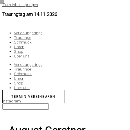
Zum Inhalt springen
Trauringtag am
14.11.2026
Verlobungsringe
Trauringe
Schmuck
Uhren
Shop
Über uns
Verlobungsringe
Trauringe
Schmuck
Uhren
Shop
Über uns
TERMIN VEREINBAREN
Instagram