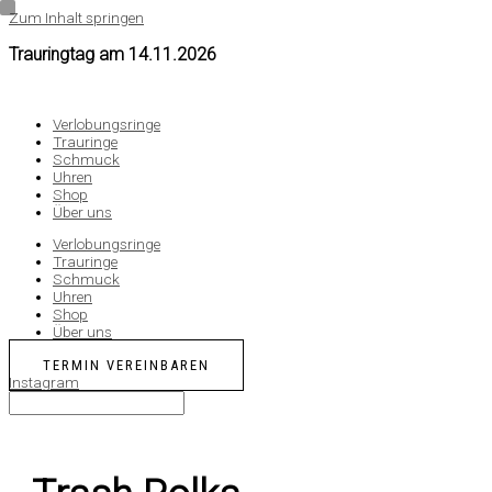
Zum Inhalt springen
Trauringtag am
14.11.2026
Verlobungsringe
Trauringe
Schmuck
Uhren
Shop
Über uns
Verlobungsringe
Trauringe
Schmuck
Uhren
Shop
Über uns
TERMIN VEREINBAREN
Instagram