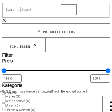
Search …
PRODUKTE FILTERN
SCHLIESSEN
Filter
Preis
Kategorie
Alle 5 Ergebnisse werden angezeigt
Nach Beliebtheit sortiert
Kategorie
Marke
(5)
Watchpeople
(5)
Uhren
(5)
Herren & Damen
(5)