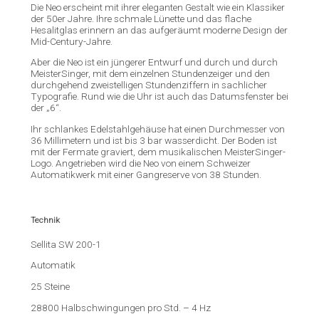
Die Neo erscheint mit ihrer eleganten Gestalt wie ein Klassiker
der 50er Jahre. Ihre schmale Lünette und das flache
Hesalitglas erinnern an das aufgeräumt moderne Design der
Mid-Century-Jahre.
Aber die Neo ist ein jüngerer Entwurf und durch und durch
MeisterSinger, mit dem einzelnen Stundenzeiger und den
durchgehend zweistelligen Stundenziffern in sachlicher
Typografie. Rund wie die Uhr ist auch das Datumsfenster bei
der „6“.
Ihr schlankes Edelstahlgehäuse hat einen Durchmesser von
36 Millimetern und ist bis 3 bar wasserdicht. Der Boden ist
mit der Fermate graviert, dem musikalischen MeisterSinger-
Logo. Angetrieben wird die Neo von einem Schweizer
Automatikwerk mit einer Gangreserve von 38 Stunden.
Technik
Sellita SW 200-1
Automatik
25 Steine
28800 Halbschwingungen pro Std. – 4 Hz