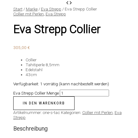
Start
/
Marke
/
Eva Strepp
/ Eva Strepp Collier
Collier mit Perlen
,
Eva Strepp
Eva Strepp Collier
305,00
€
Collier
Tahitiperle 8,5mm
Edelstahl
43cm
Verfügbarkeit:
1 vorrätig (kann nachbestellt werden)
Eva Strepp Collier Menge
IN DEN WARENKORB
Artikelnummer:
one-s-tac
Kategorien:
Collier mit Perlen
,
Eva
Strepp
Beschreibung