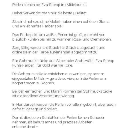
Perlen stehen bei Eva Strepp im Mittelpunkt.
Daher verwendet man nur die beste Qualität.
Sie sind nahezu ohne Makel, haben einen schönen Glanz
und ein lebhaftes Farbenspiel.
Das Farbspektrum weißer Perlen ist groß, es reicht von
bläulich-kühlen bis hin zu warmen Rosé- und Cremetönen.
Sorgfältig werden sie Stück für Stück ausgesucht und
ordne sie in der Farbe aufeinander abgestimmt zu.
Für Schmuckstücke aus Silber oder Stahl wählt Eva Strepp
kühle Farben, für Gold warme Töne.
Die Schmuckstücke entstehen aus wenigen, sparsam
eingesetzten Mitteln – gerade so viele, um die Perlen am
Körper tragen zu können.
Bei den einfachen und klaren Formen der Schmuckstücke
ist die tadellose Verarbeitung wichtig.
In Handarbeit werden die Perlen vor allem gebohrt, aber auch
gefräst, gesägt und poliert.
Damit die oberen Schichten der Perlen keinen Schaden
nehmen, ist behutsames und präzises Arbeiten
entscheidend –