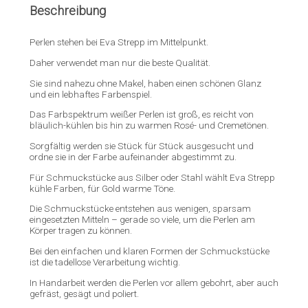
Beschreibung
Perlen stehen bei Eva Strepp im Mittelpunkt.
Daher verwendet man nur die beste Qualität.
Sie sind nahezu ohne Makel, haben einen schönen Glanz
und ein lebhaftes Farbenspiel.
Das Farbspektrum weißer Perlen ist groß, es reicht von
bläulich-kühlen bis hin zu warmen Rosé- und Cremetönen.
Sorgfältig werden sie Stück für Stück ausgesucht und
ordne sie in der Farbe aufeinander abgestimmt zu.
Für Schmuckstücke aus Silber oder Stahl wählt Eva Strepp
kühle Farben, für Gold warme Töne.
Die Schmuckstücke entstehen aus wenigen, sparsam
eingesetzten Mitteln – gerade so viele, um die Perlen am
Körper tragen zu können.
Bei den einfachen und klaren Formen der Schmuckstücke
ist die tadellose Verarbeitung wichtig.
In Handarbeit werden die Perlen vor allem gebohrt, aber auch
gefräst, gesägt und poliert.