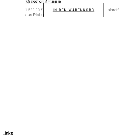
Niessing Schnur
Halsreif
IN DEN WARENKORB
1.530,00
€
aus Platin
Links