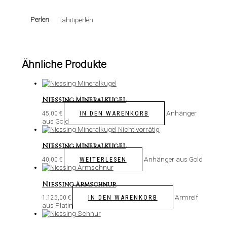
Perlen
Tahitiperlen
Ähnliche Produkte
Niessing Mineralkugel
Anhänger
IN DEN WARENKORB
45,00
€
aus Gold
Nicht vorrätig
Niessing Mineralkugel
Anhänger aus Gold
WEITERLESEN
40,00
€
Niessing Armschnur
Armreif
IN DEN WARENKORB
1.125,00
€
aus Platin