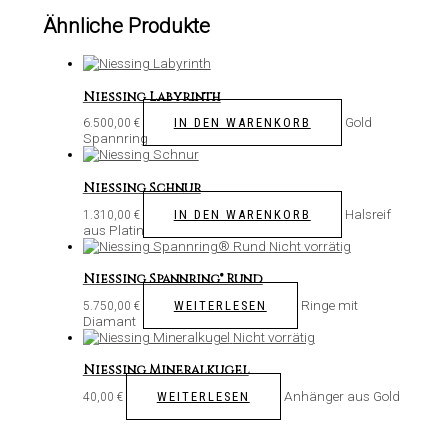
Ähnliche Produkte
Niessing Labyrinth
Gold
IN DEN WARENKORB
6.500,00
€
Spannring
Niessing Schnur
Halsreif
IN DEN WARENKORB
1.310,00
€
aus Platin
Nicht vorrätig
Niessing Spannring® Rund
Ringe mit
WEITERLESEN
5.750,00
€
Diamant
Nicht vorrätig
Niessing Mineralkugel
Anhänger aus Gold
WEITERLESEN
40,00
€