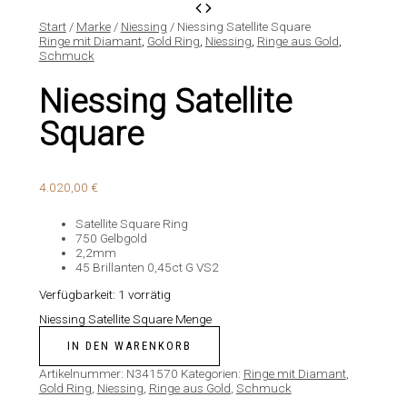
Start
/
Marke
/
Niessing
/ Niessing Satellite Square
Ringe mit Diamant
,
Gold Ring
,
Niessing
,
Ringe aus Gold
,
Schmuck
Niessing Satellite
Square
4.020,00
€
Satellite Square Ring
750 Gelbgold
2,2mm
45 Brillanten 0,45ct G VS2
Verfügbarkeit:
1 vorrätig
Niessing Satellite Square Menge
IN DEN WARENKORB
Artikelnummer:
N341570
Kategorien:
Ringe mit Diamant
,
Gold Ring
,
Niessing
,
Ringe aus Gold
,
Schmuck