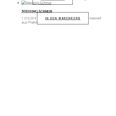
Niessing Schnur
Halsreif
IN DEN WARENKORB
1.310,00
€
aus Platin