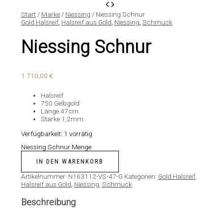
Start
/
Marke
/
Niessing
/ Niessing Schnur
Gold Halsreif
,
Halsreif aus Gold
,
Niessing
,
Schmuck
Niessing Schnur
1.710,00
€
Halsreif
750 Gelbgold
Länge 47cm
Stärke 1,2mm
Verfügbarkeit:
1 vorrätig
Niessing Schnur Menge
IN DEN WARENKORB
Artikelnummer:
N163112-VS-47-G
Kategorien:
Gold Halsreif
,
Halsreif aus Gold
,
Niessing
,
Schmuck
Beschreibung