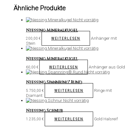
Ähnliche Produkte
Nicht vorrätig
Niessing Mineralkugel
Anhänger mit
WEITERLESEN
200,00
€
Stein
Nicht vorrätig
Niessing Mineralkugel
Anhänger aus Gold
WEITERLESEN
60,00
€
Nicht vorrätig
Niessing Spannring® Rund
Ringe mit
WEITERLESEN
5.750,00
€
Diamant
Nicht vorrätig
Niessing Schnur
Gold Halsreif
WEITERLESEN
1.235,00
€