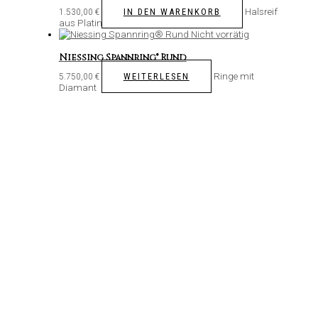
Halsreif
IN DEN WARENKORB
1.530,00
€
aus Platin
Nicht vorrätig
Niessing Spannring® Rund
Ringe mit
WEITERLESEN
5.750,00
€
Diamant