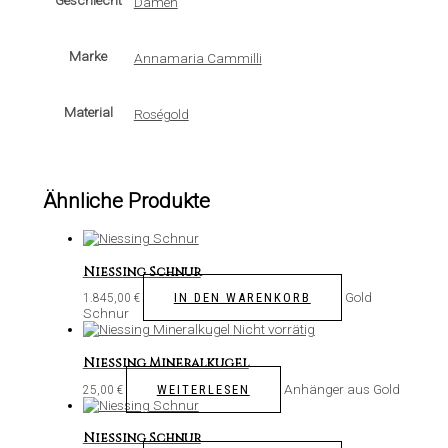
Geschlecht
Damen
Marke
Annamaria Cammilli
Material
Roségold
Ähnliche Produkte
Niessing Schnur
Gold
IN DEN WARENKORB
1.845,00
€
Schnur
Nicht vorrätig
Niessing Mineralkugel
Anhänger aus Gold
WEITERLESEN
25,00
€
Niessing Schnur