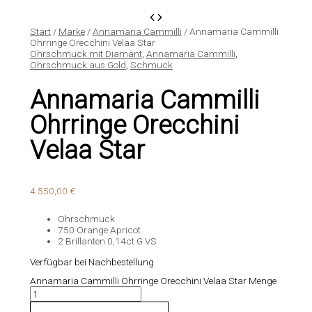
Start
/
Marke
/
Annamaria Cammilli
/ Annamaria Cammilli
Ohrringe Orecchini Velaa Star
Ohrschmuck mit Diamant
,
Annamaria Cammilli
,
Ohrschmuck aus Gold
,
Schmuck
Annamaria Cammilli
Ohrringe Orecchini
Velaa Star
4.550,00
€
Ohrschmuck
750 Orange Apricot
2 Brillanten 0,14ct G VS
Verfügbar bei Nachbestellung
Annamaria Cammilli Ohrringe Orecchini Velaa Star Menge