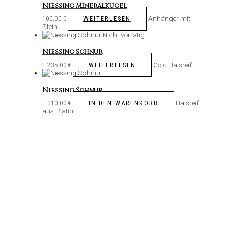
Niessing Mineralkugel
Anhänger mit
WEITERLESEN
100,00
€
Stein
Nicht vorrätig
Niessing Schnur
Gold Halsreif
WEITERLESEN
1.235,00
€
Niessing Schnur
Halsreif
IN DEN WARENKORB
1.310,00
€
aus Platin