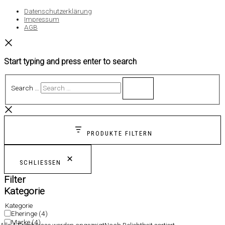
Datenschutzerklärung
Impressum
AGB
Start typing and press enter to search
Search …
PRODUKTE FILTERN
SCHLIESSEN
Filter
Kategorie
Kategorie
Eheringe
(4)
Marke
(4)
Alle 4 Ergebnisse werden angezeigt
Nach Beliebtheit sortiert