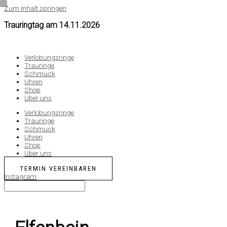
Zum Inhalt springen
Trauringtag am
14.11.2026
Verlobungsringe
Trauringe
Schmuck
Uhren
Shop
Über uns
Verlobungsringe
Trauringe
Schmuck
Uhren
Shop
Über uns
TERMIN VEREINBAREN
Instagram