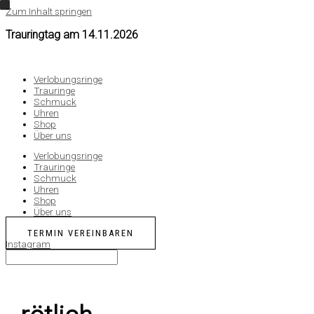
Zum Inhalt springen
Trauringtag am
14.11.2026
Verlobungsringe
Trauringe
Schmuck
Uhren
Shop
Über uns
Verlobungsringe
Trauringe
Schmuck
Uhren
Shop
Über uns
TERMIN VEREINBAREN
Instagram