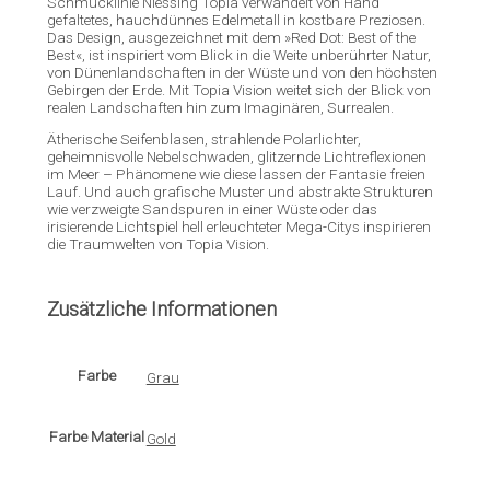
Schmucklinie Niessing Topia verwandelt von Hand
gefaltetes, hauchdünnes Edelmetall in kostbare Preziosen.
Das Design, ausgezeichnet mit dem »Red Dot: Best of the
Best«, ist inspiriert vom Blick in die Weite unberührter Natur,
von Dünenlandschaften in der Wüste und von den höchsten
Gebirgen der Erde. Mit Topia Vision weitet sich der Blick von
realen Landschaften hin zum Imaginären, Surrealen.
Ätherische Seifenblasen, strahlende Polarlichter,
geheimnisvolle Nebelschwaden, glitzernde Lichtreflexionen
im Meer – Phänomene wie diese lassen der Fantasie freien
Lauf. Und auch grafische Muster und abstrakte Strukturen
wie verzweigte Sandspuren in einer Wüste oder das
irisierende Lichtspiel hell erleuchteter Mega-Citys inspirieren
die Traumwelten von Topia Vision.
Zusätzliche Informationen
Farbe
Grau
Farbe Material
Gold