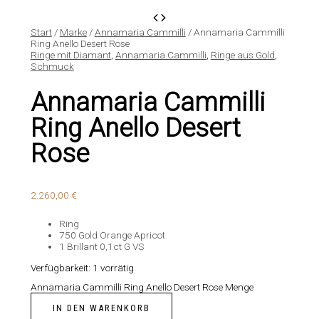
Start
/
Marke
/
Annamaria Cammilli
/ Annamaria Cammilli
Ring Anello Desert Rose
Ringe mit Diamant
,
Annamaria Cammilli
,
Ringe aus Gold
,
Schmuck
Annamaria Cammilli
Ring Anello Desert
Rose
2.260,00
€
Ring
750 Gold Orange Apricot
1 Brillant 0,1ct G VS
Verfügbarkeit:
1 vorrätig
Annamaria Cammilli Ring Anello Desert Rose Menge
IN DEN WARENKORB