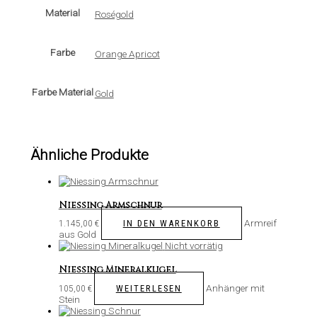
Material
Roségold
Farbe
Orange Apricot
Farbe Material
Gold
Ähnliche Produkte
Niessing Armschnur
Armreif
IN DEN WARENKORB
1.145,00
€
aus Gold
Nicht vorrätig
Niessing Mineralkugel
Anhänger mit
WEITERLESEN
105,00
€
Stein