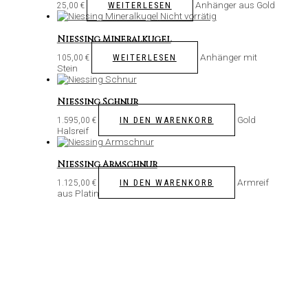
Anhänger aus Gold
WEITERLESEN
25,00
€
Nicht vorrätig
Niessing Mineralkugel
Anhänger mit
WEITERLESEN
105,00
€
Stein
Niessing Schnur
Gold
IN DEN WARENKORB
1.595,00
€
Halsreif
Niessing Armschnur
Armreif
IN DEN WARENKORB
1.125,00
€
aus Platin