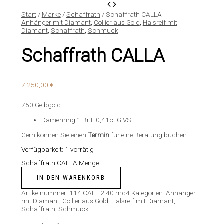
Start
/
Marke
/
Schaffrath
/ Schaffrath CALLA
Anhänger mit Diamant
,
Collier aus Gold
,
Halsreif mit
Diamant
,
Schaffrath
,
Schmuck
Schaffrath CALLA
7.250,00
€
750 Gelbgold
Damenring 1 Brlt. 0,41ct G VS
Gern können Sie einen
Termin
für eine Beratung buchen.
Verfügbarkeit:
1 vorrätig
Schaffrath CALLA Menge
IN DEN WARENKORB
Artikelnummer:
114 CALL 2 40 mq4
Kategorien:
Anhänger
mit Diamant
,
Collier aus Gold
,
Halsreif mit Diamant
,
Schaffrath
,
Schmuck