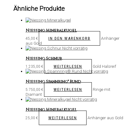
Ähnliche Produkte
Niessing Mineralkugel
Anhänger
IN DEN WARENKORB
45,00
€
aus Gold
Nicht vorrätig
Niessing Schnur
Gold Halsreif
WEITERLESEN
1.235,00
€
Nicht vorrätig
Niessing Spannring® Rund
Ringe mit
WEITERLESEN
5.750,00
€
Diamant
Nicht vorrätig
Niessing Mineralkugel
Anhänger aus Gold
WEITERLESEN
25,00
€