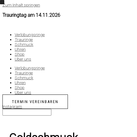
Zum Inhalt springen
Trauringtag am
14.11.2026
Verlobungsringe
Trauringe
Schmuck
Uhren
Shop
Über uns
Verlobungsringe
Trauringe
Schmuck
Uhren
Shop
Über uns
TERMIN VEREINBAREN
Instagram