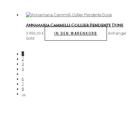
Annamaria Cammilli Collier Pendente Dune
Anhänger
IN DEN WARENKORB
3.990,00
€
Gold
1
2
3
4
…
6
7
8
→