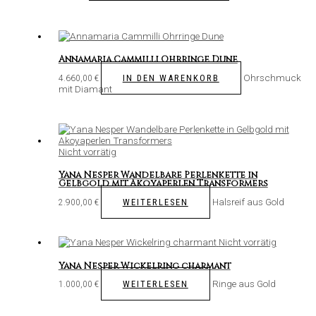
Annamaria Cammilli Ohrringe Dune
Ohrschmuck
IN DEN WARENKORB
4.660,00
€
mit Diamant
Nicht vorrätig
Yana Nesper Wandelbare Perlenkette in
Gelbgold mit Akoyaperlen Transformers
Halsreif aus Gold
WEITERLESEN
2.900,00
€
Nicht vorrätig
Yana Nesper Wickelring charmant
Ringe aus Gold
WEITERLESEN
1.000,00
€