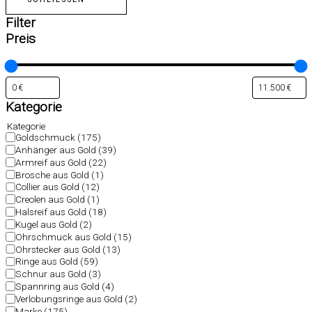
Filter
Preis
Kategorie
Kategorie
Goldschmuck
(175)
Anhänger aus Gold
(39)
Armreif aus Gold
(22)
Brosche aus Gold
(1)
Collier aus Gold
(12)
Creolen aus Gold
(1)
Halsreif aus Gold
(18)
Kugel aus Gold
(2)
Ohrschmuck aus Gold
(15)
Ohrstecker aus Gold
(13)
Ringe aus Gold
(59)
Schnur aus Gold
(3)
Spannring aus Gold
(4)
Verlobungsringe aus Gold
(2)
Marke
(175)