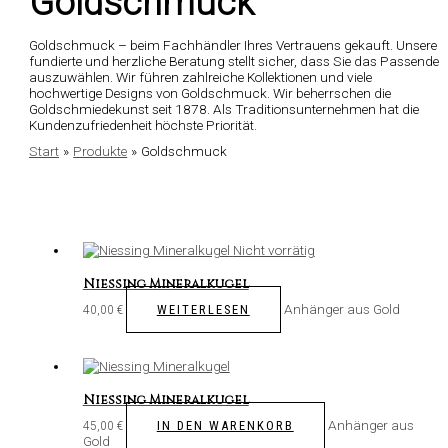
Goldschmuck
Goldschmuck – beim Fachhändler Ihres Vertrauens gekauft. Unsere
fundierte und herzliche Beratung stellt sicher, dass Sie das Passende
auszuwählen. Wir führen zahlreiche Kollektionen und viele
hochwertige Designs von Goldschmuck. Wir beherrschen die
Goldschmiedekunst seit 1878. Als Traditionsunternehmen hat die
Kundenzufriedenheit höchste Priorität.
Start
Produkte
Goldschmuck
Nicht vorrätig
Niessing Mineralkugel
Anhänger aus Gold
WEITERLESEN
40,00
€
Niessing Mineralkugel
Anhänger aus
IN DEN WARENKORB
45,00
€
Gold