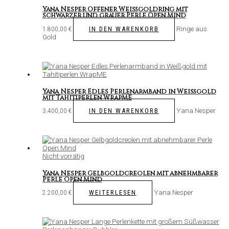
Yana Nesper Offener Weißgoldring mit
schwarzer und grauer Perle Open Mind
Ringe aus
IN DEN WARENKORB
1.800,00
€
Gold
Yana Nesper Edles Perlenarmband in Weißgold
mit Tahitiperlen WrapME
Yana Nesper
IN DEN WARENKORB
3.400,00
€
Nicht vorrätig
Yana Nesper Gelbgoldcreolen mit abnehmbarer
Perle Open Mind
Yana Nesper
WEITERLESEN
2.200,00
€