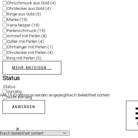
Ohrschmuck aus Gold
(4)
Ohrstecker aus Gold
(4)
Ringe aus Gold
(5)
Marke
(19)
Yana Nesper
(19)
Perlenschmuck
(19)
Armreif mit Perlen
(8)
Collier mit Perlen
(4)
Ohrhänger mit Perlen
(1)
Ohrstecker mit Perlen
(4)
Ring mit Perlen
(5)
MEHR ANZEIGEN …
Status
Status
Vorrätig
Alle 19 Ergebnisse werden angezeigt
Nach Beliebtheit sortiert
Nicht vorrätig
ANWENDEN