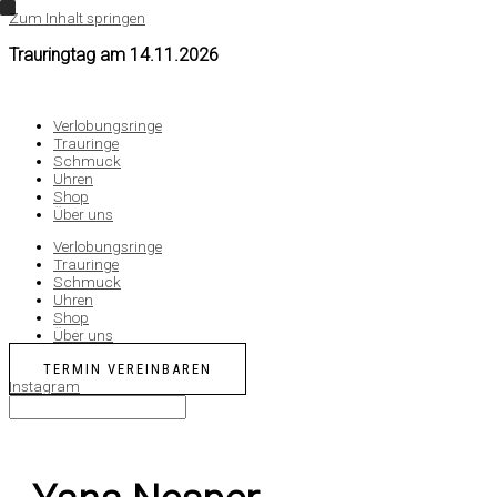
Zum Inhalt springen
Trauringtag am
14.11.2026
Verlobungsringe
Trauringe
Schmuck
Uhren
Shop
Über uns
Verlobungsringe
Trauringe
Schmuck
Uhren
Shop
Über uns
TERMIN VEREINBAREN
Instagram