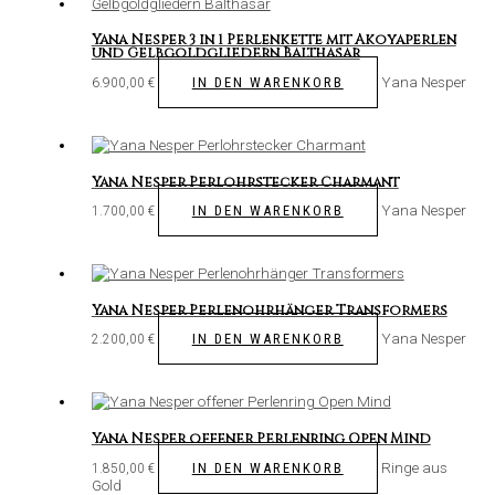
Yana Nesper 3 in 1 Perlenkette mit Akoyaperlen
und Gelbgoldgliedern Balthasar
Yana Nesper
IN DEN WARENKORB
6.900,00
€
Yana Nesper Perlohrstecker Charmant
Yana Nesper
IN DEN WARENKORB
1.700,00
€
Yana Nesper Perlenohrhänger Transformers
Yana Nesper
IN DEN WARENKORB
2.200,00
€
Yana Nesper offener Perlenring Open Mind
Ringe aus
IN DEN WARENKORB
1.850,00
€
Gold