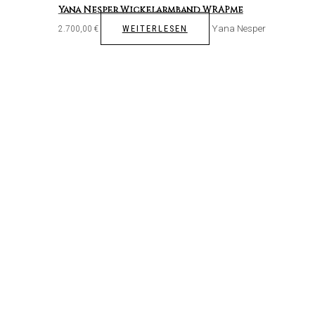
Yana Nesper Wickelarmband WRAPme
Yana Nesper
WEITERLESEN
2.700,00
€