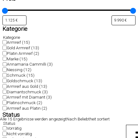
Kategorie
Kategorie
Armreif
(15)
Gold Armreif
(13)
Platin Armreif
(2)
Marke
(15)
Annamaria Cammilli
(3)
Niessing
(12)
Schmuck
(15)
Goldschmuck
(13)
Armreif aus Gold
(13)
Diamantschmuck
(3)
Armreif mit Diamant
(3)
Platinschmuck
(2)
Armreif aus Platin
(2)
Status
Alle 15 Ergebnisse werden angezeigt
Nach Beliebtheit sortiert
Status
Vorrätig
Nicht vorrätig