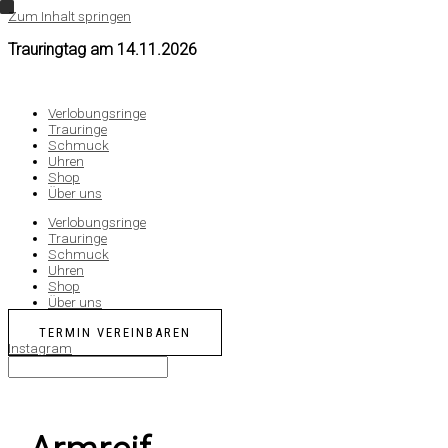
Zum Inhalt springen
Trauringtag am
14.11.2026
Verlobungsringe
Trauringe
Schmuck
Uhren
Shop
Über uns
Verlobungsringe
Trauringe
Schmuck
Uhren
Shop
Über uns
TERMIN VEREINBAREN
Instagram